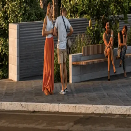
ed. serene
ED. SERENE
Localização:
Florianópolis, SC
Próximo Projeto
ED. MIRÁH